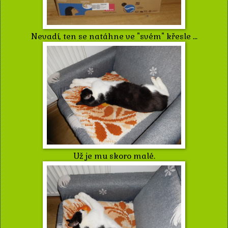
Nevadí, ten se natáhne ve "svém" křesle ...
Už je mu skoro malé.