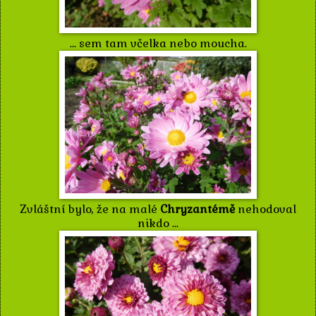
... sem tam včelka nebo moucha.
Zvláštní bylo, že na malé
Chryzantémě
nehodoval
nikdo ...