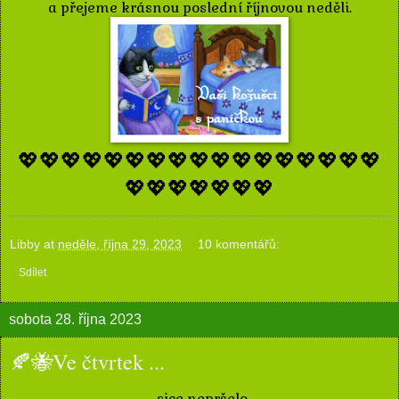
a přejeme krásnou poslední říjnovou neděli.
💖💖💖💖💖💖💖💖💖💖💖💖💖💖💖💖💖
💖💖💖💖💖💖💖
Libby
at
neděle, října 29, 2023
10 komentářů:
Sdílet
sobota 28. října 2023
🍂🐝Ve čtvrtek ...
... sice nepršelo,