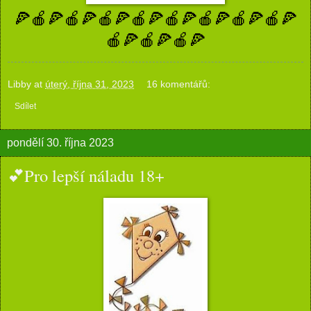
🍕🍎🍕🍎🍕🍎🍕🍎🍕🍎🍕🍎🍕🍎🍕🍎🍕
🍎🍕🍎🍕🍎🍕
Libby
at
úterý, října 31, 2023
16 komentářů:
Sdílet
pondělí 30. října 2023
💕Pro lepší náladu 18+