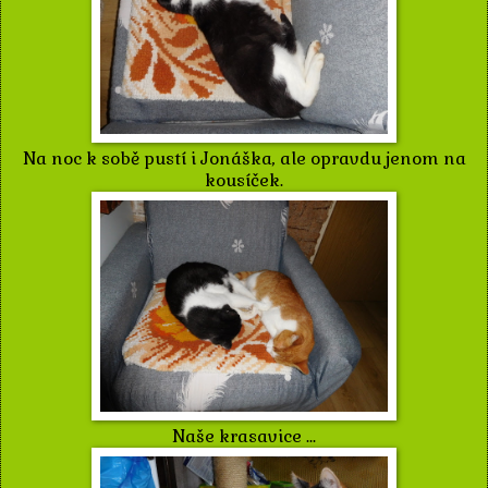
Na noc k sobě pustí i Jonáška, ale opravdu jenom na
kousíček.
Naše krasavice ...