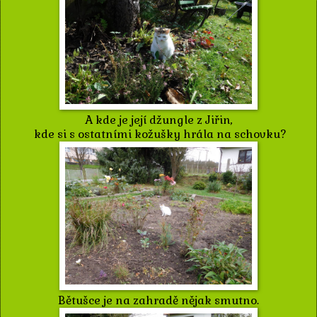
A kde je její džungle z Jiřin,
kde si s ostatními kožušky hrála na schovku?
Bětušce je na zahradě nějak smutno.