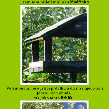
... sem tam přiletí malinká
Modřinka
.
Většinou na mě vystrčí prdélku a dá mi najevo, že z
focení nic nebude,
tak jako tento
Brhlík
...