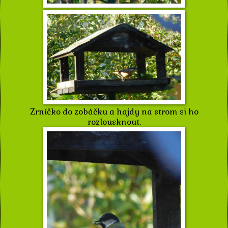
Zrníčko do zobáčku a hajdy na strom si ho
rozlousknout.