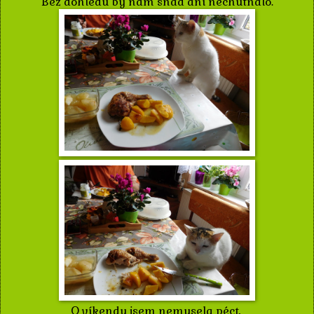
Bez dohledu by nám snad ani nechutnalo.
O víkendu jsem nemusela péct,