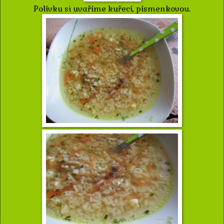
Polívku si uvaříme kuřecí, písmenkovou.