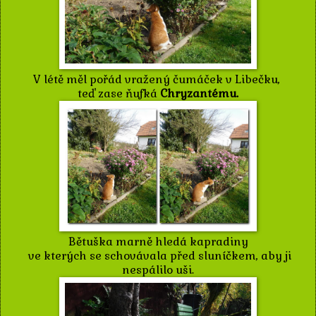
V létě měl pořád vražený čumáček v Libečku,
teď zase ňufká
Chryzantému.
Bětuška marně hledá kapradiny
ve kterých se schovávala před sluníčkem, aby ji
nespálilo uši.