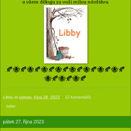
a všem děkuju za vaši milou návštěvu.
🍂🐝🍂🐝🍂🐝🍂🐝🍂🐝🍂🐝🍂🐝🍂🐝🍂
🐝🍂🐝🍂🐝🍂
Libby
at
sobota, října 28, 2023
12 komentářů:
Sdílet
pátek 27. října 2023