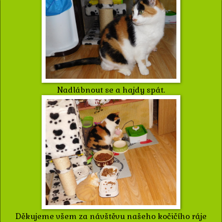
Nadlábnout se a hajdy spát.
Děkujeme všem za návštěvu našeho kočičího ráje