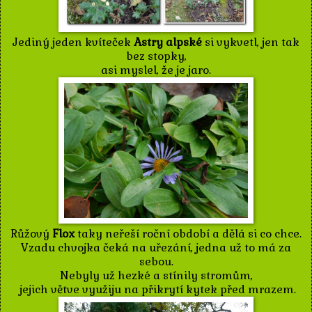
Jediný jeden kvíteček
Astry alpské
si vykvetl, jen tak
bez stopky,
asi myslel, že je jaro.
Růžový
Flox
taky neřeší roční období a dělá si co chce.
Vzadu chvojka čeká na uřezání, jedna už to má za
sebou.
Nebyly už hezké a stínily stromům,
jejich větve využiju na přikrytí kytek před mrazem.