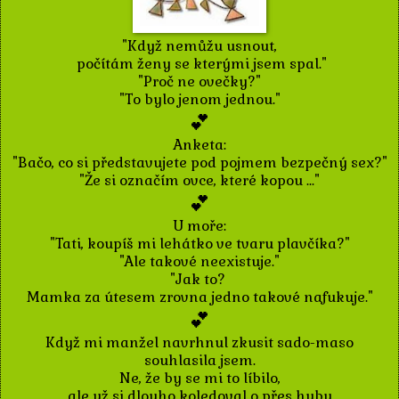
"Když nemůžu usnout,
počítám ženy se kterými jsem spal."
"Proč ne ovečky?"
"To bylo jenom jednou."
💕
Anketa:
"Bačo, co si představujete pod pojmem bezpečný sex?"
"Že si označím ovce, které kopou ..."
💕
U moře:
"Tati, koupíš mi lehátko ve tvaru plavčíka?"
"Ale takové neexistuje."
"Jak to?
Mamka za útesem zrovna jedno takové nafukuje."
💕
Když mi manžel navrhnul zkusit sado-maso
souhlasila jsem.
Ne, že by se mi to líbilo,
ale už si dlouho koledoval o přes hubu.