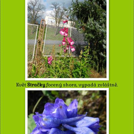
Květ
Stračky
focený shora, vypadá zvláštně.