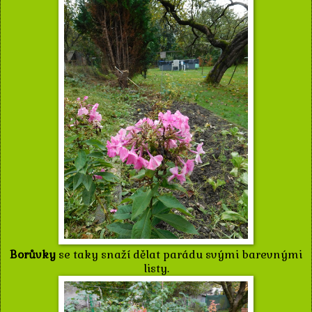
Borůvky
se taky snaží dělat parádu svými barevnými
listy.