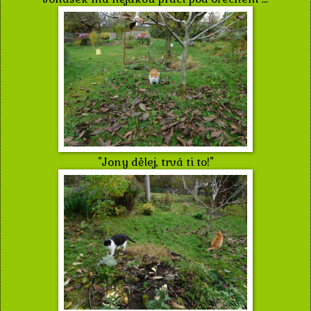
"Jony dělej, trvá ti to!"