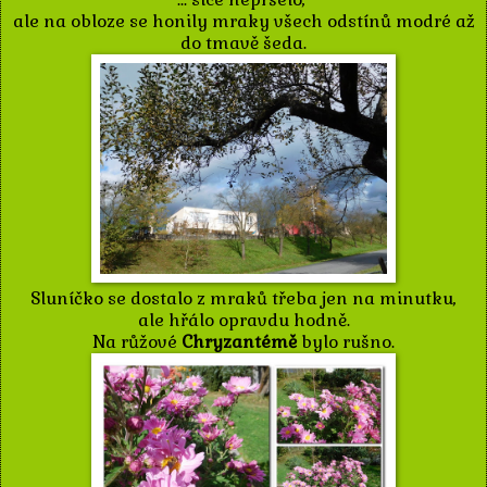
ale na obloze se honily mraky všech odstínů modré až
do tmavě šeda.
Sluníčko se dostalo z mraků třeba jen na minutku,
ale hřálo opravdu hodně.
Na růžové
Chryzantémě
bylo rušno.