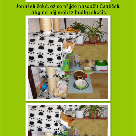
Jonášek čeká, až se přijde nasvačit Cvalíček,
aby na něj mohl z budky skočit.