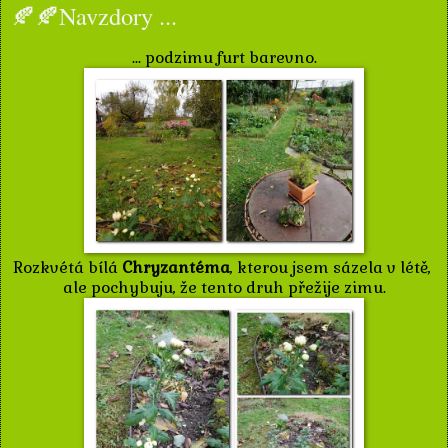
🍂🍂Navzdory ...
... podzimu furt barevno.
Rozkvétá bílá
Chryzantéma
, kterou jsem sázela v létě,
ale pochybuju, že tento druh přežije zimu.