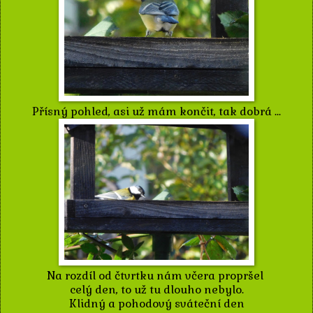
Přísný pohled, asi už mám končit, tak dobrá ...
Na rozdíl od čtvrtku nám včera propršel
celý den, to už tu dlouho nebylo.
Klidný a pohodový sváteční den