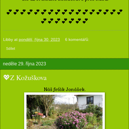
💕💕💕💕💕💕💕💕💕💕💕💕💕💕💕💕💕
💕💕💕💕💕💕💕
Libby
at
pondělí, října 30, 2023
6 komentářů:
Sdílet
neděle 29. října 2023
💖Z Kožuškova
Náš feťák Jonášek.