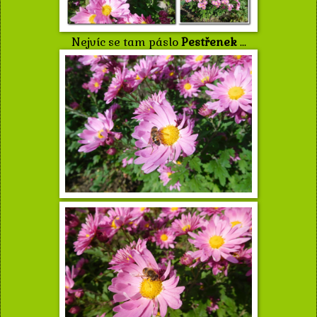
Nejvíc se tam páslo
Pestřenek
...