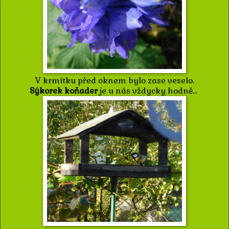
V krmítku před oknem bylo zase veselo.
Sýkorek koňader
je u nás vždycky hodně...